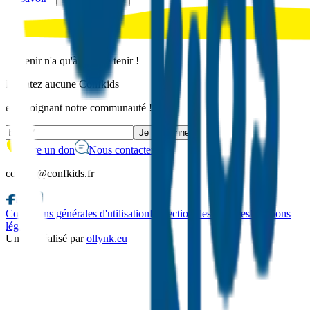
L'avenir n'a qu'à bien se tenir !
Ne ratez aucune Confkids
en rejoignant notre communauté !
Je m'abonne
Faire un don
Nous contacter
contact@confkids.fr
Conditions générales d'utilisation
Protection des données
Mentions
légales
Un site réalisé par
ollynk.eu