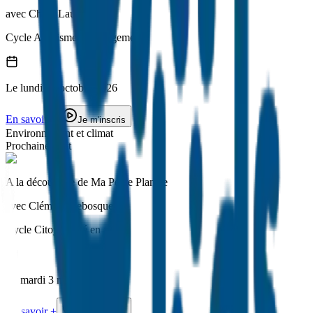
avec
Chloé Laudereau
Cycle
Altruisme et engagement
Le
lundi
12 octobre 2026
En savoir +
Je m'inscris
Environnement et climat
Prochainement
A la découverte de Ma Petite Planète
avec
Clément Debosque
Cycle
Citoyenneté en action
Le
mardi
3 novembre 2026
En savoir +
Je m'inscris