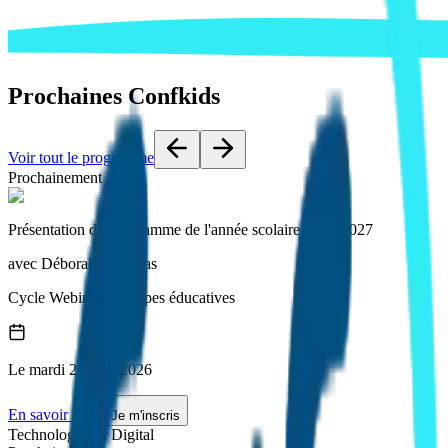
Prochaines Confkids
Voir tout le programme
Prochainement
Présentation du programme de l'année scolaire 2026-2027
avec
Déborah Le Bloas
Cycle
Webinaire équipes éducatives
Le
mardi
25 août 2026
En savoir +
Je m'inscris
Technologies et Digital