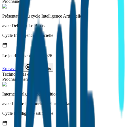
Prochainement
Présentation du cycle Intelligence Artificielle
avec
Déborah Le Bloas
Cycle
Intelligence artificielle
Le
jeudi
10 septembre 2026
En savoir +
Je m'inscris
Technologies et Digital
Prochainement
Internet et algorithmes - édition 1
avec
Lucille Delaporte et Vincent Mary
Cycle
Intelligence artificielle