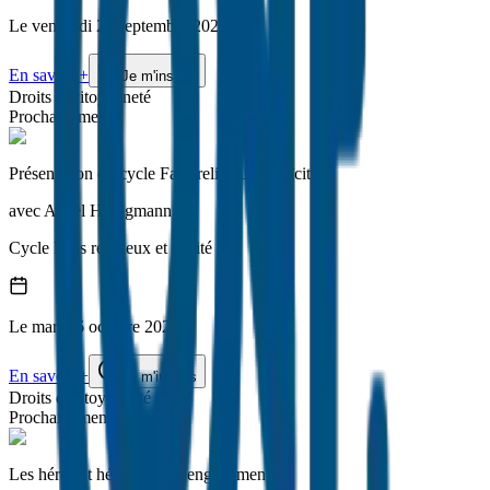
Le
vendredi
25 septembre 2026
En savoir +
Je m'inscris
Droits et citoyenneté
Prochainement
Présentation du cycle Faits religieux et laïcité
avec
Anaël Honigmann
Cycle
Faits religieux et laïcité
Le
mardi
6 octobre 2026
En savoir +
Je m'inscris
Droits et citoyenneté
Prochainement
Les héros et héroïnes de l'engagement