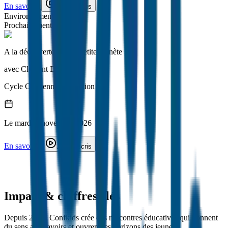
En savoir +
Je m'inscris
Environnement et climat
Prochainement
A la découverte de Ma Petite Planète
avec
Clément Debosque
Cycle
Citoyenneté en action
Le
mardi
3 novembre 2026
En savoir +
Je m'inscris
Impact & chiffres clés
Depuis 2019, Confkids crée des rencontres éducatives qui donnent
du sens aux savoirs et ouvrent les horizons des jeunes.