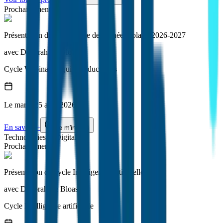
Prochainement
Présentation du programme de l'année scolaire 2026-2027
avec
Déborah Le Bloas
Cycle
Webinaire équipes éducatives
Le
mardi
25 août 2026
En savoir +
Je m'inscris
Technologies et Digital
Prochainement
Présentation du cycle Intelligence Artificielle
avec
Déborah Le Bloas
Cycle
Intelligence artificielle