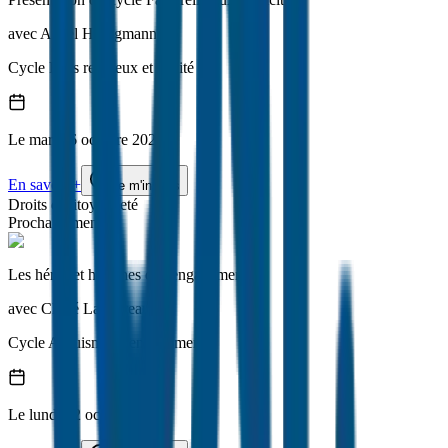
avec
Anaël Honigmann
Cycle
Faits religieux et laïcité
Le
mardi
6 octobre 2026
En savoir +
Je m'inscris
Droits et citoyenneté
Prochainement
Les héros et héroïnes de l'engagement
avec
Chloé Laudereau
Cycle
Altruisme et engagement
Le
lundi
12 octobre 2026