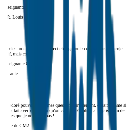
Enseignante CE2
D.R. Louis Arthur
Voir les protagonistes en direct change tout : ce n'est plus un projet
fictif, mais concret.
Enseignante CE2
Alicante
J'ai adoré pouvoir poser mes questions directement, c'était comme si
on parlait avec quelqu'un qu'on connaît. En plus j'ai appris plein de
choses que je ne savais pas !
Élève de CM2