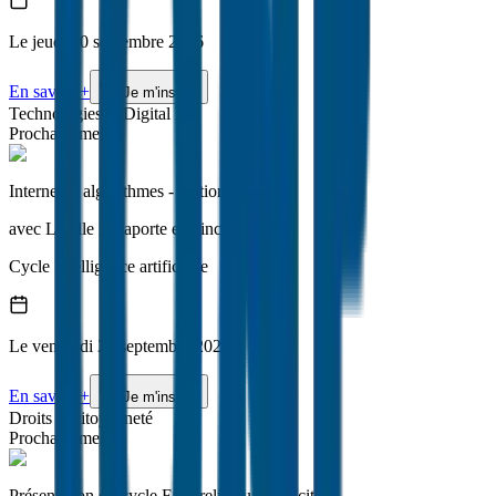
Le
jeudi
10 septembre 2026
En savoir +
Je m'inscris
Technologies et Digital
Prochainement
Internet et algorithmes - édition 1
avec
Lucille Delaporte et Vincent Mary
Cycle
Intelligence artificielle
Le
vendredi
25 septembre 2026
En savoir +
Je m'inscris
Droits et citoyenneté
Prochainement
Présentation du cycle Faits religieux et laïcité