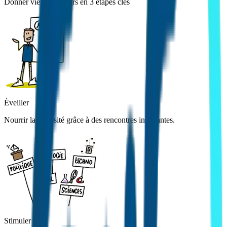
Donner vie aux savoirs en 3 étapes clés
Éveiller
Nourrir la curiosité grâce à des rencontres inspirantes.
Stimuler