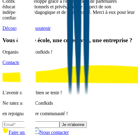
Confkids se développe grâce à l'engagement de partenaires
éducatifs, institutionnels et privés, dans le respect de son
indépendance pédagogique et de sa neutralité. Merci à eux pour leur
confiance !
Découvrir Nous soutenir
Vous êtes une école, une collectivité, une entreprise ?
Organisez une Confkids !
Contactez-nous
L'avenir n'a qu'à bien se tenir !
Ne ratez aucune Confkids
en rejoignant notre communauté !
Je m'abonne
Faire un don
Nous contacter