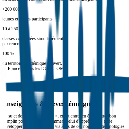
+200 000
jeunes et élèves participants
10 à 250
classes connectées simultanément
par rencontre
100 %
du territoire académique couvert,
en France et dans les DOM-TOM
Enseignants & élèves témoignent
Le sujet de l'IA est « énorme », et cet entretien était un très bon
tremplin pour l'aborder notamment celui d'appréhender, et de
développer un esprit critique vis à vis de ces nouvelles technologies.